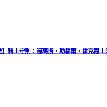
愛】騎士守則：湯瑪斯・勒穆爾・霍克爵士