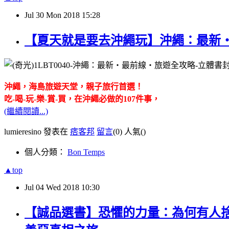
Jul
30
Mon
2018
15:28
【夏天就是要去沖繩玩】沖繩：最新
沖繩，海島旅遊天堂，親子旅行首選！
吃
-
喝
-
玩
-
樂
-
賞
-
買，在沖繩必做的
107
件事，
(繼續閱讀...)
lumieresino 發表在
痞客邦
留言
(0)
人氣(
)
個人分類：
Bon Temps
▲top
Jul
04
Wed
2018
10:30
【誠品選書】恐懼的力量：為何有人