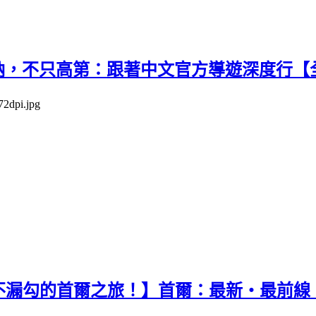
隆納，不只高第：跟著中文官方導遊深度行【
不漏勾的首爾之旅！】首爾：最新‧最前線