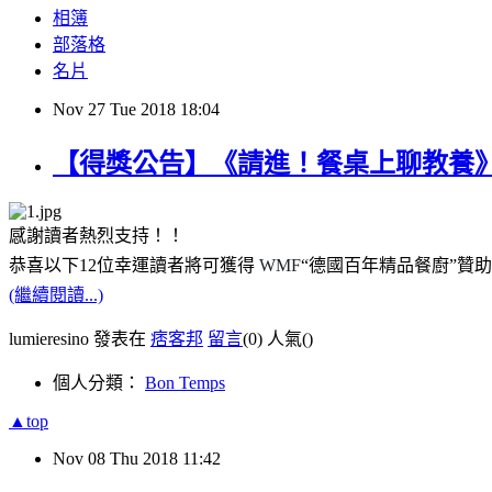
相簿
部落格
名片
Nov
27
Tue
2018
18:04
【得獎公告】《請進！餐桌上聊教養
感謝讀者熱烈支持！！
恭喜以下12位幸運讀者將可獲得
WMF
“德國百年精品餐廚”贊助
(繼續閱讀...)
lumieresino 發表在
痞客邦
留言
(0)
人氣(
)
個人分類：
Bon Temps
▲top
Nov
08
Thu
2018
11:42