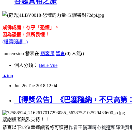
善惡真相之旅
成佛成魔，存乎「恐懼」。
因為恐懼，無所畏懼！
(繼續閱讀...)
lumieresino 發表在
痞客邦
留言
(0)
人氣(
)
個人分類：
Belle Vue
▲top
Jun
26
Tue
2018
12:04
【得獎公告】《巴塞隆納，不只高第
感謝讀者熱烈支持！！
恭喜以下25位幸運讀者將可獲得
作者王儷瑾精心挑選和輝洪贊