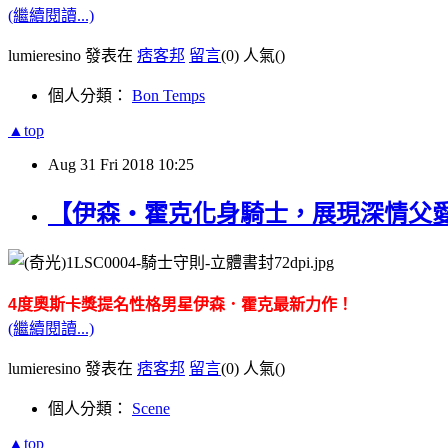
(繼續閱讀...)
lumieresino 發表在
痞客邦
留言
(0)
人氣(
)
個人分類：
Bon Temps
▲top
Aug
31
Fri
2018
10:25
【伊森‧霍克化身騎士，展現深情父
4
度
奧斯卡獎提名性格男星伊森．霍克
最新
力作
！
(繼續閱讀...)
lumieresino 發表在
痞客邦
留言
(0)
人氣(
)
個人分類：
Scene
▲top