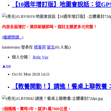
【10週年增訂版】地圖會說話：從G
內容全面增訂，資訊新穎即時，探討主題更多元完整！
(繼續閱讀...)
lumieresino 發表在
痞客邦
留言
(0)
人氣(
)
個人分類：
Belle Vue
▲top
Oct
01
Mon
2018
14:21
【教養開動！】請進！餐桌上聊教養：
2
個媽媽，費時
3
年，
跋涉
1
萬
7900
公里
，