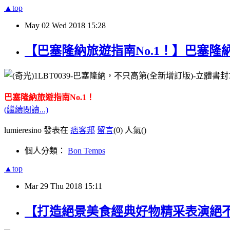
▲top
May
02
Wed
2018
15:28
【巴塞隆納旅遊指南No.1！】巴塞
巴塞隆納旅遊指南
No.1
！
(繼續閱讀...)
lumieresino 發表在
痞客邦
留言
(0)
人氣(
)
個人分類：
Bon Temps
▲top
Mar
29
Thu
2018
15:11
【打造絕景美食經典好物精采表演絕