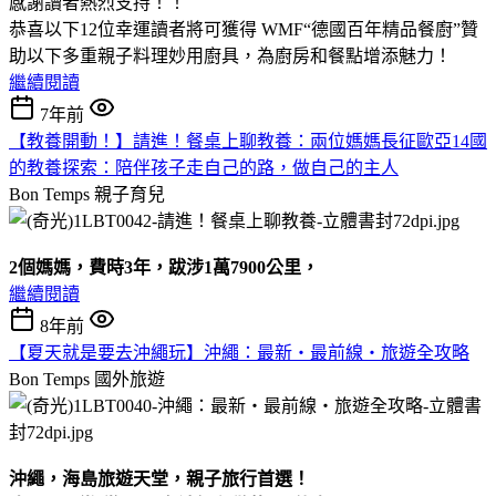
感謝讀者熱烈支持！！
恭喜以下12位幸運讀者將可獲得 WMF“德國百年精品餐廚”贊
助以下多重親子料理妙用廚具，為廚房和餐點增添魅力！
繼續閱讀
7年前
【教養開動！】請進！餐桌上聊教養：兩位媽媽長征歐亞14國
的教養探索：陪伴孩子走自己的路，做自己的主人
Bon Temps
親子育兒
2
個媽媽，費時3
年，
跋涉1
萬7900
公里
，
繼續閱讀
8年前
【夏天就是要去沖繩玩】沖繩：最新‧最前線‧旅遊全攻略
Bon Temps
國外旅遊
沖繩，海島旅遊天堂，親子旅行首選！