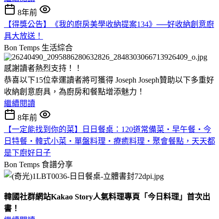
8年前
【得獎公告】《我的廚房美學收納提案134》──好收納創意廚
具大放送！
Bon Temps
生活綜合
感謝讀者熱烈支持！！
恭喜以下15位幸運讀者將可獲得 Joseph Joseph贊助以下多重好
收納創意廚具，為廚房和餐點增添魅力！
繼續閱讀
8年前
【一定能找到你的菜】日日餐桌：120道常備菜‧早午餐‧今
日特餐‧韓式小菜‧單盤料理‧療癒料理‧聚會餐點，天天都
是下廚好日子
Bon Temps
食譜分享
韓國社群網站Kakao Story
人氣料理專頁
「
今日料理
」
首次出
書！