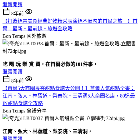
繼續閱讀
8年前
【打造絕景美食經典好物精采表演絕不漏勾的首爾之旅！】首
爾：最新‧最前線‧旅遊全攻略
Bon Temps
國外旅遊
吃
-
喝
-
玩
-
樂
-
賞
-
買，在首爾必做的
101
件事，
繼續閱讀
8年前
【首爾5大商圈最夯甜點食譜大公開！】首爾人氣甜點全書：
江南‧弘大‧林蔭道‧梨泰院‧三清洞5大商圈名店，80道最
IN甜點食譜全攻略
Bon Temps
食譜分享
江南、弘大、林蔭道、梨泰院、三清洞
，
繼續閱讀