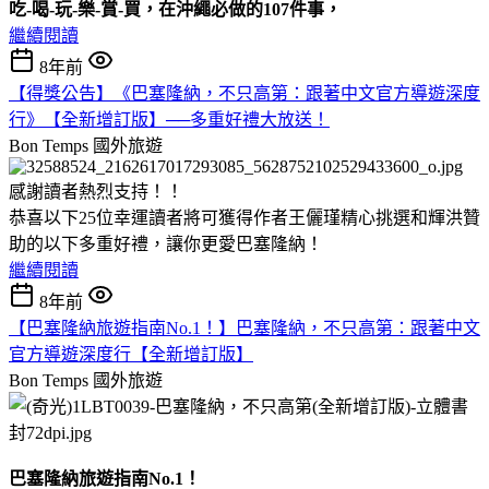
吃
-
喝
-
玩
-
樂
-
賞
-
買，在沖繩必做的
107
件事，
繼續閱讀
8年前
【得獎公告】《巴塞隆納，不只高第：跟著中文官方導遊深度
行》【全新增訂版】──多重好禮大放送！
Bon Temps
國外旅遊
感謝讀者熱烈支持！！
恭喜以下25位幸運讀者將可獲得作者王儷瑾精心挑選和輝洪贊
助的以下多重好禮，讓你更愛巴塞隆納！
繼續閱讀
8年前
【巴塞隆納旅遊指南No.1！】巴塞隆納，不只高第：跟著中文
官方導遊深度行【全新增訂版】
Bon Temps
國外旅遊
巴塞隆納旅遊指南
No.1
！